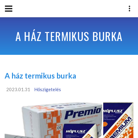
A HÁZ TERMIKUS BURKA
A ház termikus burka
2023.01.31
Hőszigetelés