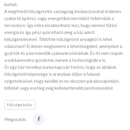
burkát.
A megfelelő hőszigetelés vastagság kiválasztásánál érdemes
szakértő építész, vagy energetikai mérnököt felkérnünk a
tervezésre. Így előre kiszámolható lesz, hogy mennyi fűtési
energia és így pénz spórolható meg a ház adott
hőszigetelésével. Többféle hőszigetelő anyagból is lehet
választani! Érdemes megismerni a lehetőségeket, amelyeket a
gyártók és a kereskedők számunkra kínálnak. És itt nem csupán
a márkanevekre gondolok, hanem a technológiákra is.
És egy ház termikus burka kapcsán fontos, hogy az ablakok
hőszigetelő képessége is arányban álljon a falazat
szigetelésével, hogy később ez ne okozzon páralecsapódást,
hőhidat vagy esetleg még kellemetlenebb penészesedést.
Hőszigetelés
Megosztás