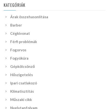
KATEGÓRIÁK
Árak összehasonlítása
Barber
Cégkivonat
Férfi problémák
Fogorvos
Fogyókúra
Gépkölcsönző
Hőszigetelés
Ipari csatlakozó
Klímatisztítás
Műszaki cikk
Nyelvtanfolyam