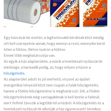
Egy házvásárlás esetén, a legfontosabb kérdések közt mindig
ott kell szerepelnie annak, hogy mennyi a rezsi, mennyibe kerül
télen a fűtése, illetve nyáron a hűtése.
Ennek több meghatározója van.
Az egyik a ház alapterülete, a másik a homlokzati nyílászárók
minősége, a harmadik pedig, az, hogy milyen a házon a
hőszigetelés
.
Az alapterület adott és jól mérhető, viszont az épület
energetikai tényezői közt nem csupán a falak hőszigetelés,
hanem a födém hőszigetelése is meghatározó. Sőt, a födém
hőszigetelésének még vastagabbnak is kell lennie a falénál,
mert felfelé távozik a legtöbb hő a házból. A hőszigetelés és a
homlokzati nyílászárók alkotják a ház úgynevezett termikus