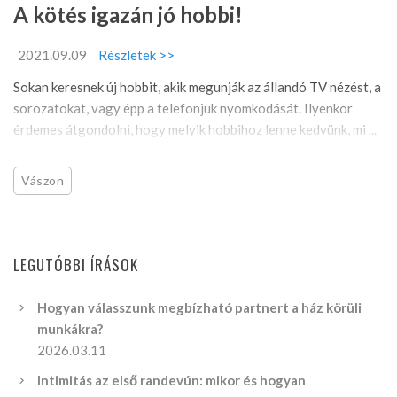
A kötés igazán jó hobbi!
2021.09.09
Részletek >>
Sokan keresnek új hobbit, akik megunják az állandó TV nézést, a
sorozatokat, vagy épp a telefonjuk nyomkodását. Ilyenkor
érdemes átgondolni, hogy melyik hobbihoz lenne kedvünk, mi ...
Vászon
LEGUTÓBBI ÍRÁSOK
Hogyan válasszunk megbízható partnert a ház körüli
munkákra?
2026.03.11
Intimitás az első randevún: mikor és hogyan