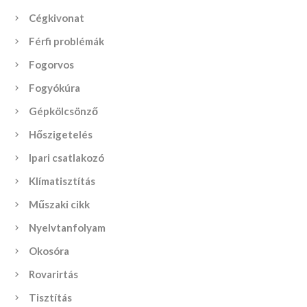
Cégkivonat
Férfi problémák
Fogorvos
Fogyókúra
Gépkölcsönző
Hőszigetelés
Ipari csatlakozó
Klímatisztítás
Műszaki cikk
Nyelvtanfolyam
Okosóra
Rovarirtás
Tisztítás