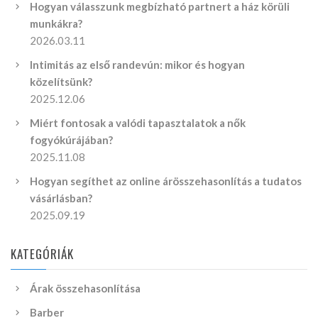
Hogyan válasszunk megbízható partnert a ház körüli
munkákra?
2026.03.11
Intimitás az első randevún: mikor és hogyan
közelítsünk?
2025.12.06
Miért fontosak a valódi tapasztalatok a nők
fogyókúrájában?
2025.11.08
Hogyan segíthet az online árösszehasonlítás a tudatos
vásárlásban?
2025.09.19
KATEGÓRIÁK
Árak összehasonlítása
Barber