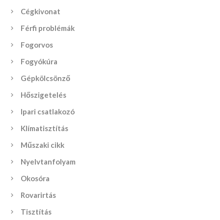
Cégkivonat
Férfi problémák
Fogorvos
Fogyókúra
Gépkölcsönző
Hőszigetelés
Ipari csatlakozó
Klímatisztítás
Műszaki cikk
Nyelvtanfolyam
Okosóra
Rovarirtás
Tisztítás