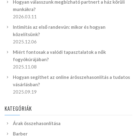
Hogyan válasszunk megbízható partnert a ház körüli
munkákra?
2026.03.11
Intimitás az első randevún: mikor és hogyan
közelítsünk?
2025.12.06
Miért fontosak a valódi tapasztalatok a nők
fogyókúrájában?
2025.11.08
Hogyan segíthet az online árösszehasonlítás a tudatos
vásárlásban?
2025.09.19
KATEGÓRIÁK
Árak összehasonlítása
Barber